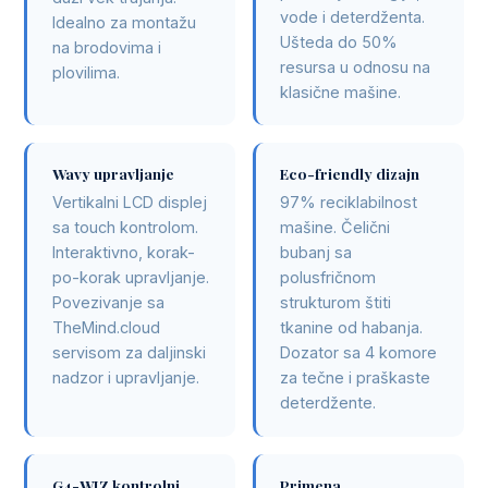
vode i deterdženta.
Idealno za montažu
Ušteda do 50%
na brodovima i
resursa u odnosu na
plovilima.
klasične mašine.
Wavy upravljanje
Eco-friendly dizajn
Vertikalni LCD displej
97% reciklabilnost
sa touch kontrolom.
mašine. Čelični
Interaktivno, korak-
bubanj sa
po-korak upravljanje.
polusfričnom
Povezivanje sa
strukturom štiti
TheMind.cloud
tkanine od habanja.
servisom za daljinski
Dozator sa 4 komore
nadzor i upravljanje.
za tečne i praškaste
deterdžente.
G4-WIZ kontrolni
Primena