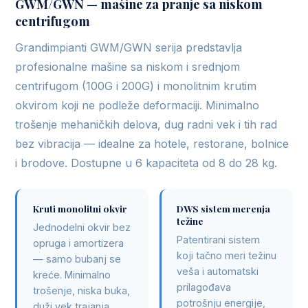
GWM/GWN — mašine za pranje sa niskom
centrifugom
Grandimpianti GWM/GWN serija predstavlja
profesionalne mašine sa niskom i srednjom
centrifugom (100G i 200G) i monolitnim krutim
okvirom koji ne podleže deformaciji. Minimalno
trošenje mehaničkih delova, dug radni vek i tih rad
bez vibracija — idealne za hotele, restorane, bolnice
i brodove. Dostupne u 6 kapaciteta od 8 do 28 kg.
Kruti monolitni okvir
DWS sistem merenja
težine
Jednodelni okvir bez
Patentirani sistem
opruga i amortizera
koji tačno meri težinu
— samo bubanj se
veša i automatski
kreće. Minimalno
prilagođava
trošenje, niska buka,
potrošnju energije,
duži vek trajanja.