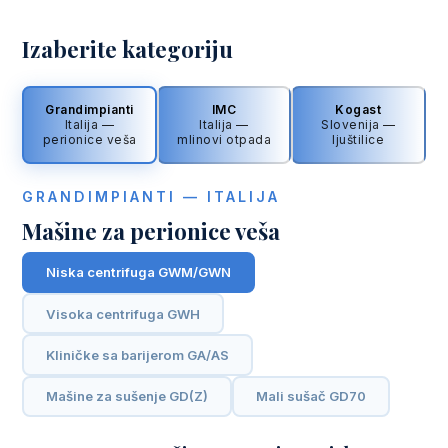
Izaberite kategoriju
Grandimpianti
IMC
Kogast
Italija —
Italija —
Slovenija —
perionice veša
mlinovi otpada
ljuštilice
GRANDIMPIANTI — ITALIJA
Mašine za perionice veša
Niska centrifuga GWM/GWN
Visoka centrifuga GWH
Kliničke sa barijerom GA/AS
Mašine za sušenje GD(Z)
Mali sušač GD70