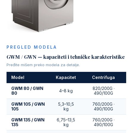
PREGLED MODELA
GWM / GWN — kapaciteti i tehničke karakteristike
Pređite mišem preko modela za detalje.
Model
Kapacitet
Centrifuga
GWM 80 / GWN
820/200G ·
4–8 kg
80
490/100G
GWM 105 / GWN
5,3–10,5
760/200G ·
105
kg
490/100G
GWM 135 / GWN
6,75–13,5
760/200G ·
135
kg
490/100G