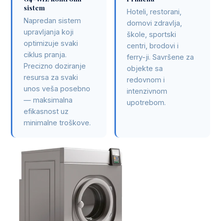
sistem
Hoteli, restorani,
Napredan sistem
domovi zdravlja,
upravljanja koji
škole, sportski
optimizuje svaki
centri, brodovi i
ciklus pranja.
ferry-ji. Savršene za
Precizno doziranje
objekte sa
resursa za svaki
redovnom i
unos veša posebno
intenzivnom
— maksimalna
upotrebom.
efikasnost uz
minimalne troškove.