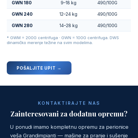
GWN 180
9–18 kg
490/100G
GWN 240
12–24 kg
490/100G
GWN 280
14–28 kg
490/100G
* GWM = 200G centrifuga · GWN = 100G centrifuga. DWS
dinamičko merenje težine na svim modelima.
POŠALJITE UPIT →
KONTAKTIRAJTE NAS
Zainteresovani za dodatnu opremu?
U ponudi imamo kompletnu opremu za perionice
veša Grandimpianti — mašine za pranje i sušenje