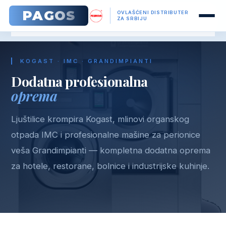
PAGOS
OVLAŠĆENI DISTRIBUTER
Početna
ZA SRBIJU
Dodatna oprema
KOGAST · IMC · GRANDIMPIANTI
Dodatna profesionalna
oprema
Ljuštilice krompira Kogast, mlinovi organskog
otpada IMC i profesionalne mašine za perionice
veša Grandimpianti — kompletna dodatna oprema
za hotele, restorane, bolnice i industrijske kuhinje.