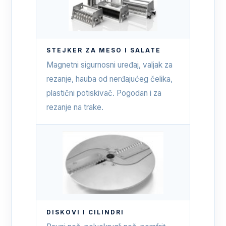
STEJKER ZA MESO I SALATE
Magnetni sigurnosni uređaj, valjak za
rezanje, hauba od nerđajućeg čelika,
plastični potiskivač. Pogodan i za
rezanje na trake.
DISKOVI I CILINDRI