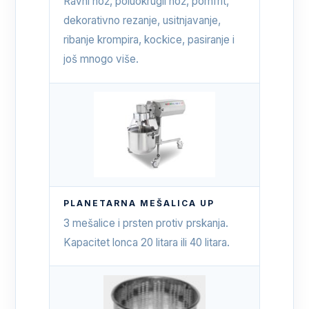
Ravni nož, poluokrugli nož, pomfrit,
dekorativno rezanje, usitnjavanje,
ribanje krompira, kockice, pasiranje i
još mnogo više.
PLANETARNA MEŠALICA UP
3 mešalice i prsten protiv prskanja.
Kapacitet lonca 20 litara ili 40 litara.