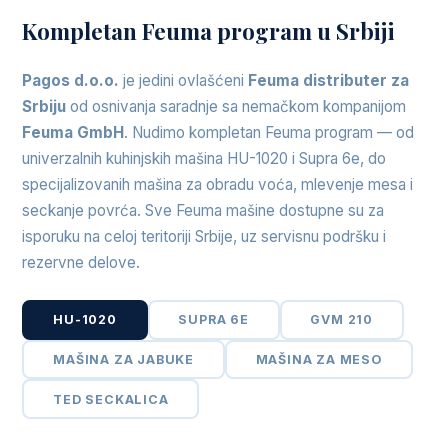
Kompletan Feuma program u Srbiji
Pagos d.o.o.
je jedini ovlašćeni
Feuma distributer za
Srbiju
od osnivanja saradnje sa nemačkom kompanijom
Feuma GmbH
. Nudimo kompletan Feuma program — od
univerzalnih kuhinjskih mašina HU-1020 i Supra 6e, do
specijalizovanih mašina za obradu voća, mlevenje mesa i
seckanje povrća. Sve Feuma mašine dostupne su za
isporuku na celoj teritoriji Srbije, uz servisnu podršku i
rezervne delove.
HU-1020
SUPRA 6E
GVM 210
MAŠINA ZA JABUKE
MAŠINA ZA MESO
TED SECKALICA