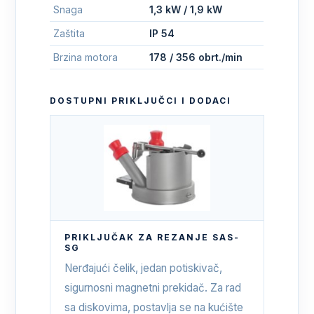
Snaga
1,3 kW / 1,9 kW
Zaštita
IP 54
Brzina motora
178 / 356 obrt./min
DOSTUPNI PRIKLJUČCI I DODACI
PRIKLJUČAK ZA REZANJE SAS-
SG
Nerđajući čelik, jedan potiskivač,
sigurnosni magnetni prekidač. Za rad
sa diskovima, postavlja se na kućište