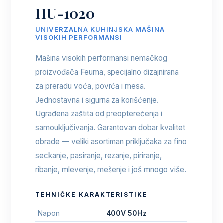
HU-1020
UNIVERZALNA KUHINJSKA MAŠINA
VISOKIH PERFORMANSI
Mašina visokih performansi nemačkog
proizvođača Feuma, specijalno dizajnirana
za preradu voća, povrća i mesa.
Jednostavna i sigurna za korišćenje.
Ugrađena zaštita od preopterećenja i
samouključivanja. Garantovan dobar kvalitet
obrade — veliki asortiman priključaka za fino
seckanje, pasiranje, rezanje, piriranje,
ribanje, mlevenje, mešenje i još mnogo više.
TEHNIČKE KARAKTERISTIKE
Napon
400V 50Hz