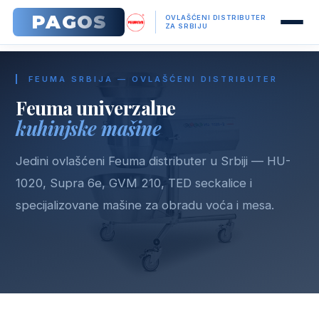
PAGOS
OVLAŠĆENI DISTRIBUTER
ZA SRBIJU
FEUMA SRBIJA — OVLAŠĆENI DISTRIBUTER
Feuma univerzalne
kuhinjske mašine
Jedini ovlašćeni Feuma distributer u Srbiji — HU-
1020, Supra 6e, GVM 210, TED seckalice i
specijalizovane mašine za obradu voća i mesa.