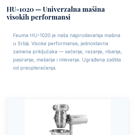
HU-1020 — Univerzalna mašina
visokih performansi
Feuma HU-1020 je naša najprodavanija mašina
u Srbiji. Visoke performanse, jednostavna
zamena priključaka — sečenje, rezanje, ribanje,
pasiranje, mešanje i mlevenje. Ugrađena zaštita
od preopterećenja.