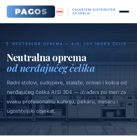
PAGOS
OVLAŠĆENI DISTRIBUTER
ZA SRBIJU
NEUTRALNA OPREMA — AISI 304 INOKS ČELIK
Neutralna oprema
od nerđajućeg čelika
Radni stolovi, sudopere, stalaže, ormari i kolica od
nerđajućeg čelika AISI 304 — izrađeni po meri za
svaku profesionalnu kuhinju, pekaru, mesaru i
ugostiteljski objekat.