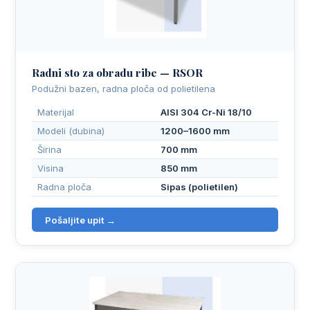
Radni sto za obradu ribe — RSOR
Podužni bazen, radna ploča od polietilena
Materijal
AISI 304 Cr-Ni 18/10
Modeli (dubina)
1200–1600 mm
Širina
700 mm
Visina
850 mm
Radna ploča
Sipas (polietilen)
Pošaljite upit →