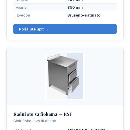
Visina
850 mm
Izvedba
Brušeno-satinato
Pošaljite upit →
Radni sto sa fiokama — RSF
Blok fioka levo ili desno