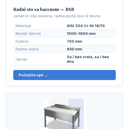
Radni sto sa bazenom — RSB
Jedan ili više bazena, radna ploča levo ili desno
Materijal
AISI 304 Cr-Ni 18/10
Modeli (širina)
1000–1600 mm
Dubina
700 mm
Radna visina
850 mm
Sa / bez vrata, sa / bez
Opcije
dna
Pošaljite upit →