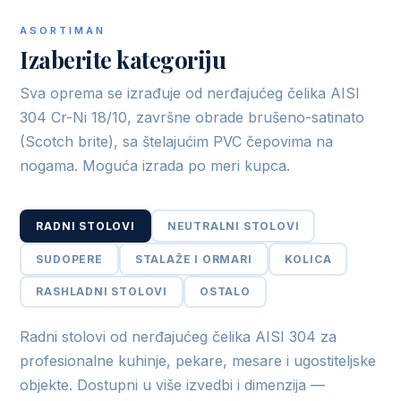
ASORTIMAN
Izaberite kategoriju
Sva oprema se izrađuje od nerđajućeg čelika AISI
304 Cr-Ni 18/10, završne obrade brušeno-satinato
(Scotch brite), sa štelajućim PVC čepovima na
nogama. Moguća izrada po meri kupca.
RADNI STOLOVI
NEUTRALNI STOLOVI
SUDOPERE
STALAŽE I ORMARI
KOLICA
RASHLADNI STOLOVI
OSTALO
Radni stolovi od nerđajućeg čelika AISI 304 za
profesionalne kuhinje, pekare, mesare i ugostiteljske
objekte. Dostupni u više izvedbi i dimenzija —