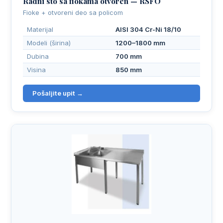
Radni sto sa fiokama otvoren — RSFO
Fioke + otvoreni deo sa policom
Materijal
AISI 304 Cr-Ni 18/10
Modeli (širina)
1200–1800 mm
Dubina
700 mm
Visina
850 mm
Pošaljite upit →