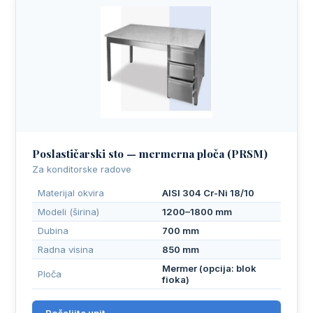
Poslastičarski sto — mermerna ploča (PRSM)
Za konditorske radove
Materijal okvira
AISI 304 Cr-Ni 18/10
Modeli (širina)
1200–1800 mm
Dubina
700 mm
Radna visina
850 mm
Mermer (opcija: blok
Ploča
fioka)
Pošaljite upit →