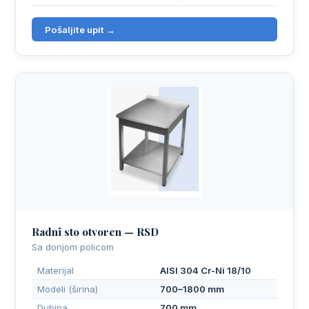
Pošaljite upit →
Radni sto otvoren — RSD
Sa donjom policom
Materijal
AISI 304 Cr-Ni 18/10
Modeli (širina)
700–1800 mm
Dubina
700 mm