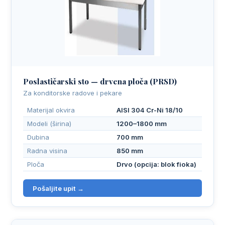
Poslastičarski sto — drvena ploča (PRSD)
Za konditorske radove i pekare
Materijal okvira
AISI 304 Cr-Ni 18/10
Modeli (širina)
1200–1800 mm
Dubina
700 mm
Radna visina
850 mm
Ploča
Drvo (opcija: blok fioka)
Pošaljite upit →