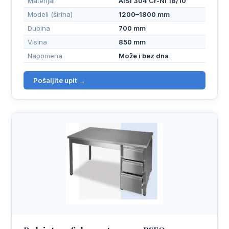
Materijal
AISI 304 Cr-Ni 18/10
Modeli (širina)
1200–1800 mm
Dubina
700 mm
Visina
850 mm
Napomena
Može i bez dna
Pošaljite upit →