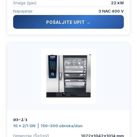
Snaga (gas)
22 kW
Napajanje
3 NAC 400 V
POŠALJITE UPIT →
10-2/1
10 × 2/1 GN | 150–300 obroka/dan
Dimenzije (Š×D×V)
1072×1042×1014 mm