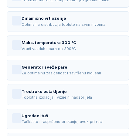
Dinamično vrtloženje
Optimalna distribucija toplote na svim nivoima
Maks. temperatura 300 °C
Vrući vazduh i para do 300°C
Generator sveže pare
Za optimalnu zasićenost i savršenu higijenu
Trostruko ostakljenje
Toplotna izolacija i vizuelni nadzor jela
Ugrađeni tuš
Tačkasto i raspršeno prskanje, uvek pri ruci