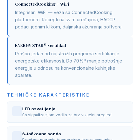
ConnectedCooking + WiFi
Integrisani WiFi — veza sa ConnectedCooking
platformom. Recepti na svim uređajima, HACCP
podaci jednim klikom, daljinska ažuriranja softvera.
ENERGY STAR® sertifikat
Prošao jedan od najstrožih programa sertifikacije
energetske efikasnosti. Do 70%* manje potrošnje
energije u odnosu na konvencionalne kuhinjske
aparate.
TEHNIČKE KARAKTERISTIKE
LED osvetljenje
Sa signalizacijom vodila za brz vizuelni pregled
6-tačkovna sonda
Precizno merenje temperature jezgra namirnica