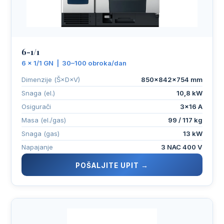
6-1/1
6 × 1/1 GN | 30–100 obroka/dan
Dimenzije (Š×D×V)
850×842×754 mm
Snaga (el.)
10,8 kW
Osigurači
3×16 A
Masa (el./gas)
99 / 117 kg
Snaga (gas)
13 kW
Napajanje
3 NAC 400 V
POŠALJITE UPIT →