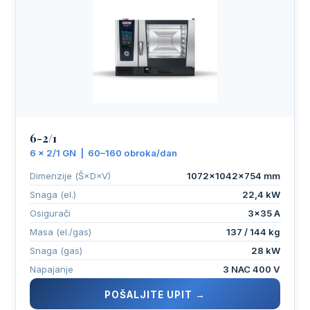
6-2/1
6 × 2/1 GN | 60–160 obroka/dan
Dimenzije (Š×D×V)
1072×1042×754 mm
Snaga (el.)
22,4 kW
Osigurači
3×35 A
Masa (el./gas)
137 / 144 kg
Snaga (gas)
28 kW
Napajanje
3 NAC 400 V
POŠALJITE UPIT →