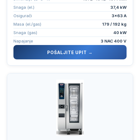
Snaga (el.)
37,4 kW
Osigurači
3×63 A
Masa (el./gas)
179 / 192 kg
Snaga (gas)
40 kW
Napajanje
3 NAC 400 V
POŠALJITE UPIT →