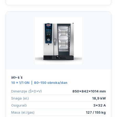
10-1/1
10 × 1/1 GN | 80–150 obroka/dan
Dimenzije (Š×D×V)
850×842×1014 mm
Snaga (el.)
18,9 kW
Osigurači
3×32 A
Masa (el./gas)
127 / 155 kg