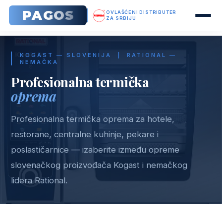
PAGOS
OVLAŠĆENI DISTRIBUTER
ZA SRBIJU
KOGAST — SLOVENIJA | RATIONAL —
NEMAČKA
Profesionalna termička
oprema
Profesionalna termička oprema za hotele,
restorane, centralne kuhinje, pekare i
poslastičarnice — izaberite između opreme
slovenačkog proizvođača Kogast i nemačkog
lidera Rational.