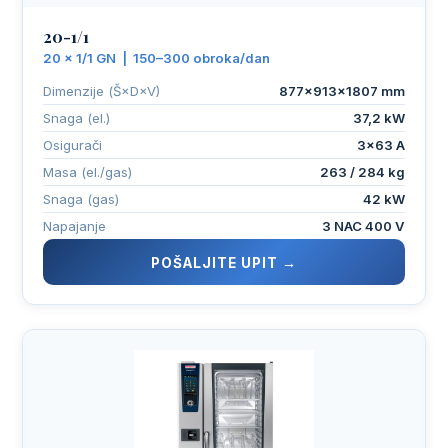
20-1/1
20 × 1/1 GN | 150–300 obroka/dan
Dimenzije (Š×D×V)
877×913×1807 mm
Snaga (el.)
37,2 kW
Osigurači
3×63 A
Masa (el./gas)
263 / 284 kg
Snaga (gas)
42 kW
Napajanje
3 NAC 400 V
POŠALJITE UPIT →