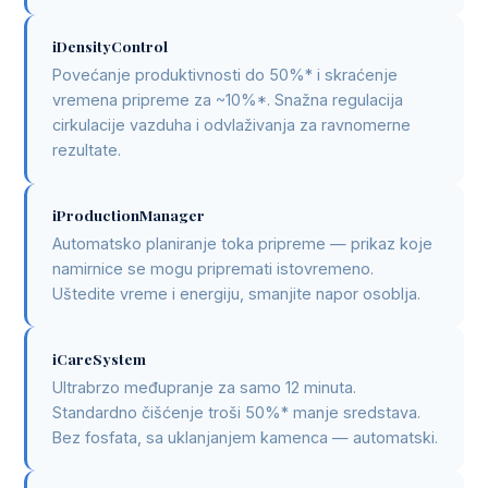
iDensityControl
Povećanje produktivnosti do 50%* i skraćenje
vremena pripreme za ~10%*. Snažna regulacija
cirkulacije vazduha i odvlaživanja za ravnomerne
rezultate.
iProductionManager
Automatsko planiranje toka pripreme — prikaz koje
namirnice se mogu pripremati istovremeno.
Uštedite vreme i energiju, smanjite napor osoblja.
iCareSystem
Ultrabrzo međupranje za samo 12 minuta.
Standardno čišćenje troši 50%* manje sredstava.
Bez fosfata, sa uklanjanjem kamenca — automatski.