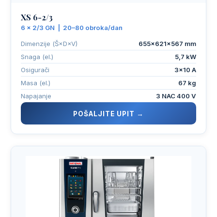
XS 6-2/3
6 × 2/3 GN | 20–80 obroka/dan
Dimenzije (Š×D×V)
655×621×567 mm
Snaga (el.)
5,7 kW
Osigurači
3×10 A
Masa (el.)
67 kg
Napajanje
3 NAC 400 V
POŠALJITE UPIT →