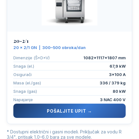
20-2/1
20 × 2/1 GN | 300–500 obroka/dan
Dimenzije (Š×D×V)
1082×1117×1807 mm
Snaga (el.)
67,9 kW
Osigurači
3×100 A
Masa (el./gas)
336 / 379 kg
Snaga (gas)
80 kW
Napajanje
3 NAC 400 V
POŠALJITE UPIT →
* Dostupni električni i gasni modeli. Priključak za vodu R
3/4", pritisak 1,0–6,0 bara za sve modele.